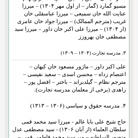
مسیو گمارد (گمار – از اول مهر ۱۳۰۴) – میرزا
عنایت الله خان سمیعی – میرزا عباسقلی خان
غریب (مترجم الممالک) – میرزا جواد خان عامری
(از ۱۳۰۴) – میرزا علی اکبر خان داور – میرزا سید
مصطفی خان بهروزز
۳. مدرسه تجارت (۱۳۰۴ – ۱۳۰۹)
علی اکبر داور – ماژور مسعود خان کیهان –
اعتصام زداه – محسن اسدی – سعید نفیسی –
مترجم نظام – گیلدبراند – باختر – افضل پور –
زاهدی (برخی از معلمان مدرسه تجارت).
۴. مدرسه حقوق و سیاسی (۱۳۰۶ – ۱۳۱۳)
حاج شیخ علی بابا عالم - میرزا سید محمد قمی
سلطان العلماء (از آبان ۱۳۰۶) - سید مصطفی عدل
منصور السلطنه – میر سید محمد فاطمی قمی –