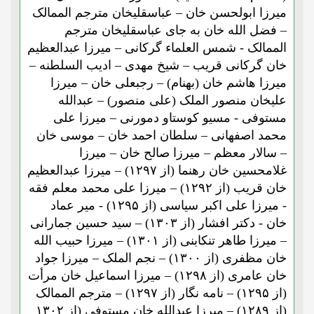
میرزا ابولحسن خان – عباسقلیخان مترجم الممالک
– فضل الله خان به جای عباسقلیخان مترجم
الممالک - شمس العلماء گرکانی – میرزا عبدالعظیم
خان گرکانی قریب – شیخ مهدی – ادیب السلطنه –
میرزا هاشم خان (بهنام) – رجبعلی خان – میرزا
علیخان منصور الملک (علی منصور) – عبدالله
مستوفی - مسیو کوستاو دمورنی – میرزا علی
محمد اصفهانی – سلطان احمد خان – موسی خان
– سالار معظم – میرزا صالح خان – میرزا
غلامحسین خان رهنما (از ۱۲۹۷) – میرزا عبدالعظیم
خان قریب (از ۱۲۹۲) – میرزا علی محمد معلم فقه
- میرزا علی اکبر سیاسی (از ۱۲۹۵) - میر عماد
خان - دکتر افشار (از ۱۳۰۳) – سید حسین جمارانی
– میرزا طاهر تنکابنی (از ۱۳۰۱) – میرزا حبیب الله
خان مظفری (از ۱۳۰۰) – نجم الملک – میرزا جواد
خان عامری (از ۱۲۹۸) – میرزا اسماعیل خان مرأت
(از ۱۲۹۵) – نامه نگار (از ۱۲۹۷) – مترجم الممالک
(از ۱۲۸۹) – میرزا عبدالله خان مستوفی (از ۱۳۰۲