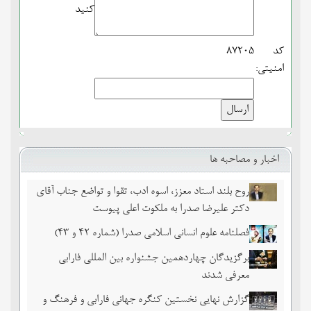
کنید
کد
87205
امنیتی:
اخبار و مصاحبه ها
روح بلند استاد معزز، اسوه ادب، تقوا و تواضع جناب آقای
دکتر علیرضا صدرا به ملکوت اعلی پیوست
فصلنامه علوم انسانی اسلامی صدرا (شماره 42 و 43)
برگزیدگان چهاردهمین جشنواره بین المللی فارابی
معرفی شدند
گزارش نهایی نخستین کنگره جهانی فارابی و فرهنگ و