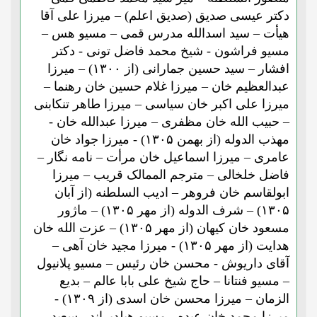
دکتر عیسی صدیق (صدیق اعلم) – میرزا علی آقا
هیأت – سید اسدالله مدرس قمی – مسیو هس –
مسیو فراشون - شیخ محمد فاضل تونی - دکتر
افشار – سید حسین جمارانی (از ۱۳۰۰) – میرزا
عبدالعظیم خان – میرزا غلام حسین خان رهنما –
میرزا علی اکبر خان سیاسی – میرزا طاهر تنکابنی
– حبیب الله خان مظفری – میرزا عبدالله خان -
مهذب الدوله (از بهمن ۱۳۰۵) - میرزا جواد خان
عامری – میرزا اسماعیل خان مرأت – نامه نگار –
فاضل خلخالی – مترجم الممالک قریب – میرزا
ابولقاسم خان فروهر – ادیب السلطنه (از آبان
۱۳۰۵) – شرف الدوله (از مهر ۱۳۰۵) – ماژور
مسعود خان کیهان (از مهر ۱۳۰۵) – عزت الله خان
هدایت (از مهر ۱۳۰۵) - میرزا مجید خان آهی –
آقای داریوش - محسن خان رئیس – مسیو پلانیول
– مسیو فنتانا – حاج شیخ علی بابا عالم – بدیع
الزمان – میرزا محسن خان اسدی (از ۱۳۰۹) -
میرزا محمد خان عبده - مسیو هیلدبراند - سعید