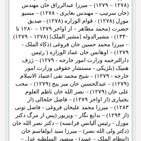
(۱۲۷۸ – ۱۲۷۹) – میرزا عبدالرزاق خان مهندس
(خان سرتیپ – مهندس بغایری - ۱۲۷۸) – مسیو
مورِل (۱۲۷۸) - قوام الوزاره (۱۲۷۸) - صدیق
حضرت (محمد مظاهر – از اواخر ۱۲۷۹ – ۱۲۸۰ تا
۱۳۳۰) - مشیرالدوله [مشیر الملک] (۱۲۷۸ – ۱۲۷۹)
– میرزا محمد حسین خان فروغی (ذکاء الملک -
۱۲۷۹) – اوهانس خان عماد الوزاره ( رئیس
دارالترجمه وزارت امور خارجه - ۱۲۷۹) – ژزف
هنبیک (بلژیکی - مستشار حقوقی وزارت امور
خارجه - ۱۲۷۹) – شیخ محمد تقی اعتماد الاسلام
(۱۲۷۹) – عبدالحسین خان میر پنج (۱۲۷۹) – محب
علی خان (۱۲۷۹) – نصر الله خان ناظم العلوم
بختیاری (از اواخر ۱۲۷۹) – فاضل خلخالی (از
۱۲۸۳) – میرزا محمد علیخان فروغی - فاضل تونی
(از ۱۲۹۴) – بدایع نگار – ویزیور (پس از مرگ دکتر
مورل - رئیس آلیانس فرانسه) – دکتر نصر الله خان
(دکتر ولی الله نصر) – میرزا سید ابولقاسم خان
(انتظام الملک – عمید) - منصور السلطنه عدل –