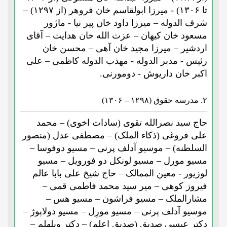
تا ۱۳۰۶) - میرزا ابولقاسم خان فروهر (از ۱۲۹۷) –
شرف الدوله – میرزا داود خان پیر نیا - ماژور
مسعود خان کیهان – عزت الله خان هدایت – آقای
اردشیر – میرزا مجید خان آهی – محسن خان
رئیس - مدبر الدوله - مهذب الدوله کاظمی – علی
اکبر خان داریوش - دومورنی.
۲. مدرسه حقوق (۱۲۹۸ – ۱۳۰۶)
حاج سید نصرالله تقوی (سادات اخوی) – محمد
علی فروغی (ذکاء الملک) – مصطفی عدل (منصور
السلطنه) – موسیو آدلف پرنی – مسیو دوفوسا –
مسیو مورل – مسیو لونکل دو فورویل – مسیو
لوزیور - معین الممالک – حاج شیخ علی بابا عالم
فیروز کوهی – میر سید محمد فاطمی قمی –
مشارالملک – مسیو فراشون – مسیو هس –
موسیو آدلف پرنی – مسیو مورِل – مسیو دولاپوژ –
دکتر عیسی صدیق (صدیق اعلم) – دکتر ویلهلم –