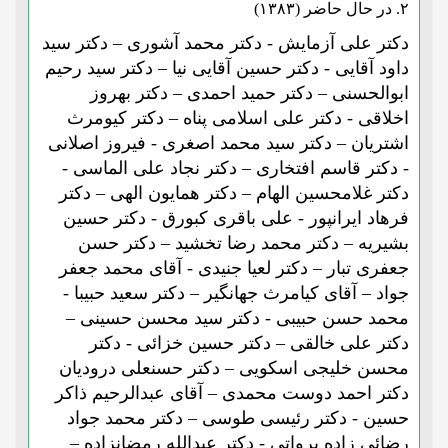
۲. در حال حاضر (۱۳۸۳)
دکتر علی آزمایش - دکتر محمد آشوری – دکتر سید
داود آقایی - دکتر حسین آقایی نیا – دکتر سید رحیم
ابوالحسنی – دکتر حمید احمدی – دکتر بهروز
اخلاقی - دکتر علی اسلامی پناه – دکتر کیومرث
اشتریان – دکتر سید محمد اصغری - فیروز اصلانی
- دکتر قاسم افتخاری – دکتر نجاد علی الماسی -
دکتر غلامحسین الهام – دکتر همایون الهی – دکتر
فرهاد ایرانپور - علی باقری کبورق - دکتر حسین
بشیریه – دکتر محمد رضا تخشید – دکتر حسن
جعفری تبار – دکتر لعیا جنیدی - آقای محمد جعفر
جواد – آقای کیامرث جهانگیر – دکتر سعید حبیبا -
محمد حسن حبیبی - دکتر سید محسن حسینی –
دکتر علی خالقی – دکتر حسین خزائی - دکتر
محسن خلیجی اسکویی – دکتر حسنعلی درودیان
دکتر احمد دوست محمدی – آقای عبدالرحیم ذاکر
حسین - دکتر رئیسی طوسی – دکتر محمد جواد
رضائی زاده برواتی - دکتر عبدالله رمضانزاده –