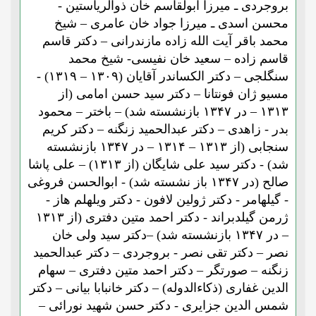
بروجردی ـ میرزا ابولقاسم خان ذوالریاستین -
محسن اسدی ـ میرزا جواد خان عامری – شیخ
محمد باقر آیت الله زاده مازندرانی – دکتر قاسم
قاسم زاده – سعید خان نفیسی- شیخ محمد
سنگلجی – دکتر الکساندر آقایان (۱۳۰۹ – ۱۳۱۹) -
مسیو ژان فونتانا – دکتر سید حسن امامی (از
۱۳۱۳ – در ۱۳۴۷ بازنشسته شد) – باختر – محمود
بدر - زاهدی – دکتر عبدالحمید زنگنه – دکتر کریم
سنجابی (از ۱۳۱۳ – ۱۳۱۴ – در ۱۳۴۷ بازنشسته
شد) - دکتر سید علی شایگان (از ۱۳۱۳) – علی پاشا
صالح (در ۱۳۴۷ باز نشسته شد) - ابوالحسن فروغی
- گیلهامر - دکتر ژولین لافون - دکتر ویلهلم هاز -
ژرمن گیلدبراند - دکتر احمد متین دفتری (از ۱۳۱۳
– در ۱۳۴۷ بازنشسته شد) –دکتر سید ولی خان
نصر – دکتر تقی نصر - بروجردی – دکتر عبدالحمید
زنگنه – صورتگر – دکتر احمد متین دفتری – سهام
الدین غفاری (ذکاءالدوله) – دکتر خانبابا بیانی – دکتر
شمس الدین جزایری - دکتر حسن شهید نورائی –