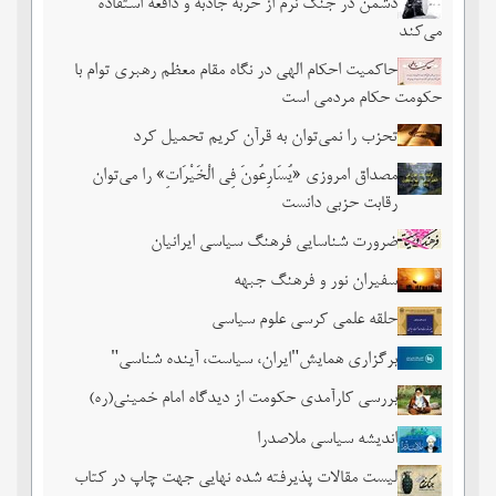
دشمن در جنگ نرم از حربه جاذبه و دافعه استفاده
می‌کند
حاکمیت احکام الهی در نگاه مقام معظم رهبری توام با
حکومت حکام مردمی است
تحزب را نمی‌توان به قرآن کریم تحمیل کرد
مصداق امروزی «یُسَارِعُونَ فِی الْخَیْرَاتِ» را می‌توان
رقابت حزبی دانست
ضرورت شناسایی فرهنگ سیاسی ایرانیان
سفیران نور و فرهنگ جبهه
حلقه علمی کرسی علوم سیاسی
برگزاری همایش"ایران، سیاست، آینده شناسی"
بررسی کارآمدی حکومت از دیدگاه امام خمینی(ره)
اندیشه سیاسی ملاصدرا
لیست مقالات پذیرفته شده نهایی جهت چاپ در کتاب