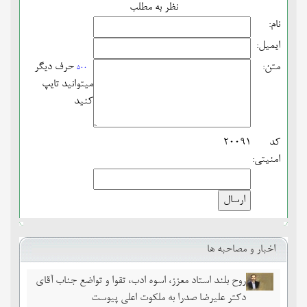
نظر به مطلب
نام:
ایمیل:
متن:
حرف دیگر
500
میتوانید تایپ
کنید
کد
20091
امنیتی:
اخبار و مصاحبه ها
روح بلند استاد معزز، اسوه ادب، تقوا و تواضع جناب آقای
دکتر علیرضا صدرا به ملکوت اعلی پیوست