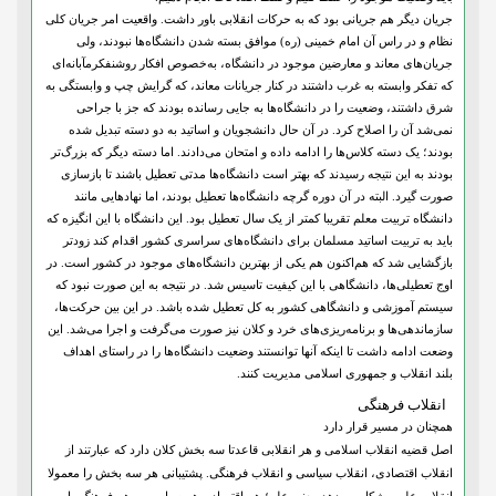
جریان دیگر هم جریانی بود که به حرکات انقلابی باور داشت. واقعیت امر جریان کلی
نظام و در راس آن امام خمینی (ره) موافق بسته شدن دانشگاه‌ها نبودند، ولی
جریان‌های معاند و معارضین موجود در دانشگاه، به‌خصوص افکار روشنفکر‌مآبانه‌ای
که تفکر وابسته به غرب داشتند در کنار جریانات معاند، که گرایش چپ و وابستگی به
شرق داشتند، وضعیت را در دانشگاه‌ها به جایی رسانده بودند که جز با جراحی
نمی‌شد آن را اصلاح کرد. در آن حال دانشجویان و اساتید به دو دسته تبدیل شده
بودند؛ یک دسته کلاس‌ها را ادامه داده و امتحان می‌دادند. اما دسته دیگر که بزرگ‌تر
بودند به این نتیجه رسیدند که بهتر است دانشگاه‌ها مدتی تعطیل باشند تا بازسازی
صورت گیرد. البته در آن دوره گرچه دانشگاه‌ها تعطیل بودند، اما نهادهایی مانند
دانشگاه تربیت معلم تقریبا کمتر از یک سال تعطیل بود. این دانشگاه با این ‌انگیزه که
باید به تربیت اساتید مسلمان برای دانشگاه‌های سراسری کشور اقدام کند زودتر
بازگشایی شد که هم‌اکنون هم یکی از بهترین دانشگاه‌های موجود در کشور است. در
اوج تعطیلی‌ها، دانشگاهی با این کیفیت تاسیس شد. در نتیجه به این صورت نبود که
سیستم آموزشی و دانشگاهی کشور به کل تعطیل شده باشد. در این بین حرکت‌ها،
سازماندهی‌ها و برنامه‌ریزی‌های خرد و کلان نیز صورت می‌گرفت و اجرا می‌شد. این
وضعت ادامه داشت تا اینکه آنها توانستند وضعیت دانشگاه‌ها را در راستای اهداف
بلند انقلاب و جمهوری اسلامی مدیریت کنند.
انقلاب فرهنگی
همچنان در مسیر قرار دارد
اصل قضیه انقلاب اسلامی و هر انقلابی قاعدتا سه بخش کلان دارد که عبارتند از
انقلاب اقتصادی، انقلاب سیاسی و انقلاب فرهنگی. پشتیبانی هر سه بخش را معمولا