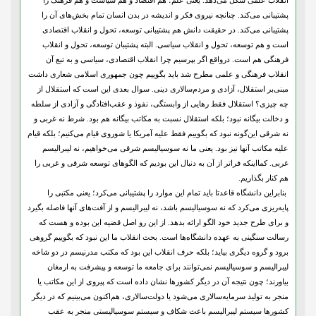
انقلاب علمی شکل می‌دهد. یعنی علم؛ هم اقتصاد و هم سیاست و هم فرهنگ را
پشتیبانی می‌کند. چنانچه نیروی فکر و اندیشه در بدن انسان تمام بخش‌های آن را
پشتیبانی می‌کند. در حقیقت دانش هم پشتیبانی توسعه، تحول و انقلاب اقتصادی
است و هم توسعه، تحول و انقلاب سیاسی. البته پشتیبان توسعه، تحول و انقلاب
فرهنگی هم است. درواقع اگر بپرسیم چرا انقلاب اقتصادی، سیاسی و به تبع آن
انقلاب فرهنگی و علمی مطرح شد باید بگوییم چون جمهوری اسلامی شعاری داشت
مبنی‌بر استقلال، آزادی و مردم‌سالاری دینی. سوال بعدی این است که استقلال از
چه چیزی؟ استقلال فقط رهایی از وابستگی، نفوذ و عقب‌افتادگی و آزادی از سلطه
و دخالت بیگانه نبود؛ بلکه استقلال نسبت به مکاتب بیگانه هم بود. شرط نه غربی و
نه شرقی این‌گونه نبود که بگوییم فقط علیه آمریکا یا شوروی قیام می‌کنیم؛ بلکه قیام
علیه مکاتب آنها نیز بود. یعنی ما نه سوسیالیسم شرقی می‌خواهیم، نه لیبرالیسم
غربی. کمااینکه فراتر از آن به دنبال این بودیم که الگوهای توسعه شرقی و غربی را
هم کنار بگذاریم.
بنابر‌این دانشگاه قاعدتا باید تمام این موارد را پشتیبانی می‌کرد؛ یعنی مکتبی را
پایه‌ریزی می‌کرد که نه سوسیالیسم باشد، نه لیبرالیسم و از آفت‌های آنها فاصله بگیرد
و برای طرح جدید خود الگو ارائه بدهد. از این رو اصل قضیه این بوده و هست که
رسالت سنگینی به عهده دانشگاه‌ها است. بحث انقلاب ما این نبود که بگوییم گروهی
برود و گروه دیگری بیاید؛ بلکه حرف انقلاب این بود که مکتب مدرنیسم در دو شاخه
لیبرالیسم و سوسیالیسم نمی‌توانند برای جامعه ما توسعه و پیشرفت به ارمغان
بیاورند؛ چون نتیجه آن در دیگر کشورها نشان داده است که پیروی از این مکاتب یا
منجر به تولید سرمایه‌سالاری می‌شود یا دولت‌سالاری، هم‌اکنون می‌بینیم که در دیگر
کشورها سیستم لیبرالیسم باعث شکاف و سیستم سوسیالیستی منجر به عقب