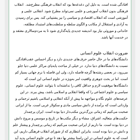
افتادگی شده است. به دلیل این دغدغه‌ها بود که انقلاب فرهنگی مطرح‌شد. انقلاب
فرهنگی بدون انقلاب آموزشی و علمی نمی‌تواند مطرح شود. انقلابی علمی و
آموزشی است که انقلاب اقتصادی و سیاسی را نیز پشتیبانی ‌کند. پس برای رسیدن
به آزادی و استقلال از مکاتب و الگوی سلطه و سلطنت‌های استبداد مطلقه،
خاندانی و موروثی نیاز بود اندیشه جدیدی پایه‌گذاری شود تا به مردم‌سالاری معتقد و
در خدمت آنها باشد.
ضرورت انقلاب علوم انسانی
دانشگاه‌های ما در حال حاضر حرف‌های جدیدی دارد و دیگر احساس عقب‌افتادگی
نسبت به دانشگاه‌های دنیا ندارد. در خیلی از مباحث پابه‌پای مراکز علمی دنیا جلو
می‌رود، در بعضی رشته‌ها گرچه فاصله دارد، ولی این فاصله با نرم جهانی بسیار کم
است. اما در بحث جوهری واقعیت امر به‌ویژه در علوم انسانی این است که
دانشگاه‌ها موفقیت لازم و حداقل کافی را نداشته‌اند تا بتوانند علوم انسانی، علوم
سیاسی و علوم اجتماعی را که واقعا انقلابی و اسلامی باشد، پیش ببرند. در این
عرصه‌های علوم نگاه و مواجهه ما پیش از آنکه انقلابی و اسلامی باشیم ترجمانی و
وارداتی است که برآمده از دانش سیاسی مادی و سکولار غربی است. ما از ایرانی
صحبت می‌کنیم که زمانی بزرگ‌ترین مکتب‌دار دنیا بوده است. ایران‌ پرچمدار
حکمت‌های متعالیه، اشراق، مشاء و دیگر مکتب‌ها در تاریخ و موسس و مروج دانش
در دنیا بوده است. ما داریم از ایرانی صحبت می‌کنیم که زمانی پرچمدار و پیشتاز علم
و دانش در دنیا بوده است. بنابراین انتظاری که از شورای انقلاب فرهنگی داریم، این
است که به علوم انسانی در این راستا بیشتر بها دهد تا نوعی علوم انسانی پدید آید