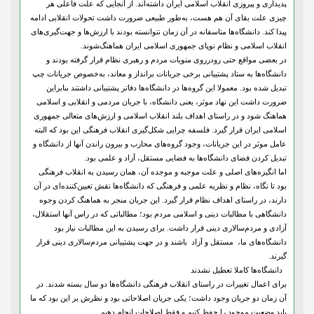
پدیداری و پیروزی انقلاب اسلامی ایران داشته‌اند. از آنجایی که علت فاعلی هر
چیزی علت بقای آن هم هست، به‌طور طبیعی ضرورت داشت تحولات انقلابی ادامه
پیدا کند. دانشگاه‌ها متاسفانه در آن زمان نتوانسته بودند با ارزش‌ها و جهت‌گیری‌های
انقلاب اسلامی و نظام نوپای جمهوری اسلامی ایران هماهنگ‌شوند.
در بعضی مواقع حتی رودر‌روی منویات مردم و رهبری نظام قرار گرفته بودند و
دانشگاه‌ها به ستاد پشتیبانی برخی جریانات برانداز و معاند، به‌خصوص جریانات چپ
تبدیل شده بود. معمولا این گروه‌ها در دانشگاه‌ها دفاتر پشتیبانی داشتند بنابر‌این
ضرورت داشت این نهاد موثر، یعنی دانشگاه، با جریان مردمی و انقلابی و اسلامی
هماهنگ شود و در راستای اهداف بلند انقلاب اسلامی و ارزش‌های متعالی جمهوری
اسلامی ایران قرار گیرد. فلسفه چرایی شکل‌گیری انقلاب فرهنگی این بود که البته
عامل موثر در این جریانات، وجود گروه‌های محارب و بیرون راندن آنها از دانشگاه و
تبدیل کردن فضای دانشگاه‌ها به فضایی مستقل، آزاد و علمی بود.
اما ‌انگیزه‌های اصلی و علت موجبه و موجده آن، همان رسیدن به انقلاب فرهنگی
بود تا نگاه، نظام و نظریه علمی و فرهنگی که دانشگاه‌ها نقش تعیین‌کننده‌ای در آن
دارند، در راستای اهداف نظام قرار گیرد. این جریان منجر به هماهنگ کردن وجوه
دانشگاهی با مطالبات دینی و اسلامی مردم بود؛ مطالباتی که در راس آنها استقلال،
آزادی و مردم‌سالاری دینی قرار داشت. برای رسیدن به این مطالبات نیاز بود
دانشگاه‌های ما، مستقل و آزاد باشند و در جهت پشتیبانی مردم‌سالاری دینی قرار
گیرند.
دانشگاه‌ها کاملا تعطیل نشدند
برای اعمال تغییرات در راستای انقلاب فرهنگی دانشگاه‌ها دو سال بسته شدند. در
آن زمان دو جریان وجود داشت؛ یکی جریان اصلاحاتی بود و نظرش بر این بود که ما
باید وضعیت موجود را حفظ کنیم و فقط اصلاحات انجام دهیم.