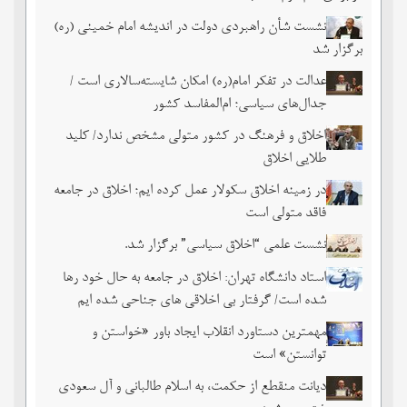
نشست شأن راهبردی دولت در اندیشه امام خمینی (ره)
برگزار شد
عدالت در تفکر امام(ره) امکان شایسته‌سالاری است /
جدال‌های سیاسی؛ ام‌المفاسد کشور
اخلاق و فرهنگ در کشور متولی مشخص ندارد/ کلید
طلایی اخلاق
در زمینه اخلاق سکولار عمل کرده ایم؛ اخلاق در جامعه
فاقد متولی است
نشست علمی “اخلاق سیاسی” برگزار شد.
استاد دانشگاه تهران: اخلاق در جامعه به حال خود رها
شده است/ گرفتار بی اخلاقی های جناحی شده ایم
مهمترین دستاورد انقلاب ایجاد باور «خواستن و
توانستن» است
دیانت منقطع از حکمت، به اسلام طالبانی و آل سعودی