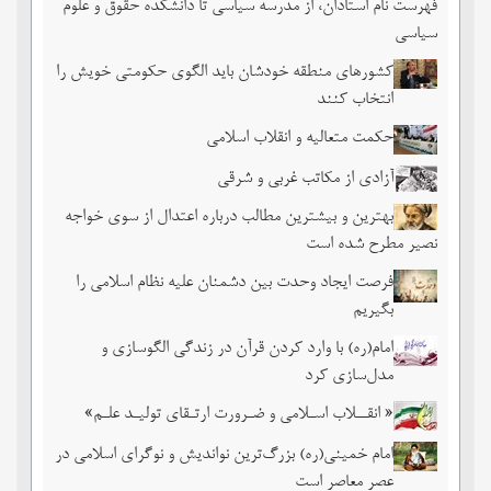
فهرست نام استادان، از مدرسه سیاسی تا دانشکده حقوق و علوم
سیاسی
کشورهای منطقه خودشان باید الگوی حکومتی خویش را
انتخاب کنند
حکمت متعالیه و انقلاب اسلامی
آزادی از مکاتب غربی و شرقی
بهترین و بیشترین مطالب درباره اعتدال از سوی خواجه
نصیر مطرح شده است
فرصت ایجاد وحدت بین دشمنان علیه نظام اسلامی را
بگیریم
امام(ره) با وارد کردن قرآن در زندگی الگوسازی و
مدل‌سازی کرد
« انقــلاب اسـلامی و ضـرورت ارتـقای تولیـد علـم»
امام خمینی(ره) بزرگ‌ترین نواندیش و نوگرای اسلامی در
عصر معاصر است