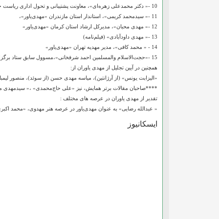
10 -« دکتر محمدعلی زهره‌ای»، معاونت پشتیبانی و تحول اداری ریاست جمهوری «مهدی‌یاور»
11 -« سیدمحمد کریمی»، استاندار استان مازندران «مهدی‌یاور»،
12 -« مهدی محبان»، مدیرکل ارشاد استان کرمان «مهدی‌یاور»
13 -« مهدی داودآبادی» (فیلم‌نامه)
14 - « محمد کافی»، مدیر مهدیه تهران «مهدی‌یاور»
15 -«حجت‌الاسلام والمسلمین احمد شرفخانی»،مسوول سابق ستاد برگزاری جشنواره طلیعه ظهور «از فعالان عرصه مهدویت»تقدیر شدند.
همچنین در آیین تجلیل از مهدی یاوران از:
«الیزابت یونس» (از آرژانتین)، میاسه مهدی حسن (از سوئد)، منصور لیمبا (
****صاحبان مقالات برتر همایش، نیز «علی حاج‌محمدی» ،« سیدمهدی م
تقدیر از مهدی یاوران در عرصه های مختلف :
« عبدالله رضایی» به عنوان مهدی‌یاور در عرصه هنر مهدوی، «محمد اکب
ایسکانیوز