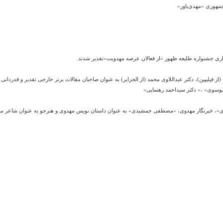
از فیلیپین)، دکتر عبداللاوی محمد (از الجزایر) به عنوان صاحبان مقالات برتر خارجی تقدیر و قدردانی
وسوی» ،« دکتر سیداحمد رهنمایی»
ری»، خبرنگار مهدوی، «مصطفی جمشیدی» به عنوان داستان نویس مهدوی و هنرجو به عنوان شاعر مهدو