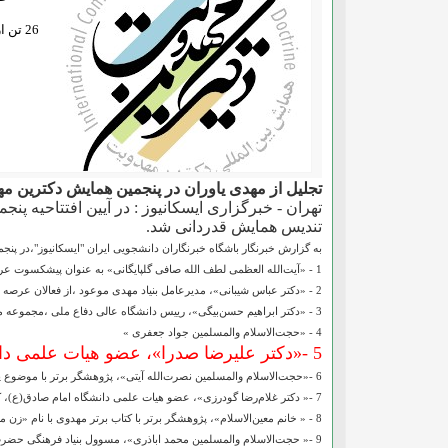
26 تن از نویسندگان، پدیدآورندگان مقالات و مدیران حوزه مهدویت در پنجمین همایش دکترین مهدویت تجلیل شدند.
تجلیل از مهدی یاوران در پنجمین همایش دکترین م
تهران - خبرگزاری ایسکانیوز : در آیین افتتاحیه پ
تندیس همایش قدردانی شد.
به گزارش خبرنگار باشگاه خبرنگاران دانشجویی ایران "ایسکانیوز"،در پن
1 - «آیت‌الله العظمی لطف الله صافی گلپایگانی» به عنوان پیشکسوت عرصه مهدویت و صاحب کتاب گران‌سنگ «منتخب الاثر فی الامام الثانی عشر» در 3 مجلد،
2 - «دکتر عباس شیبانی»، مدیرعامل بنیاد مهدی موعود ،از فعالان عرصه مهدویت به‌ویژه بنای اردوگاه مهدی‌یاوران در جمکران قم
3 - «دکتر ابراهیم حسن‌بیگی»، رییس دانشگاه عالی دفاع ملی ،مجموعه مقالات نگرش راهبردی و دولت زمینه‌ساز ظهور. اثر کار گروه سیاست‌گذاری و تدوین راهبرد دانشگاه عالی دفاع ملّی
4 - «حجت‌الاسلام والمسلمین جواد جعفری »
5 -«دکتر علیرضا صدرا»، عضو هیات علمی دانشگاه تهران به عنوان مقاله برتر همایش،
6 -«حجت‌الاسلام والمسلمین نصرت‌الله آیتی»، پژوهشگر برتر با موضوع پاسخ به شبهات ناصر القفاری
7 -« دکتر غلام‌رضا گودرزی»، عضو هیات علمی دانشگاه امام صادق(ع)، کتاب برتر مهدوی با نام «برنامه‌ریزی استراتژیک براساس موعودگرایی»
8 - « خانم معین‌الاسلام»، پژوهشگر برتر با کتاب برتر مهدوی با نام «زن منتظر و منتظرپروری با تأکید بر رسالت‌های انگیزشی، شناختی، رفتاری
9 -« حجت‌الاسلام والمسلمین محمد اباذری»، مسوول بنیاد فرهنگی حضرت مهدی موعود(عج) شعبه تهران «مهدی‌یاور»