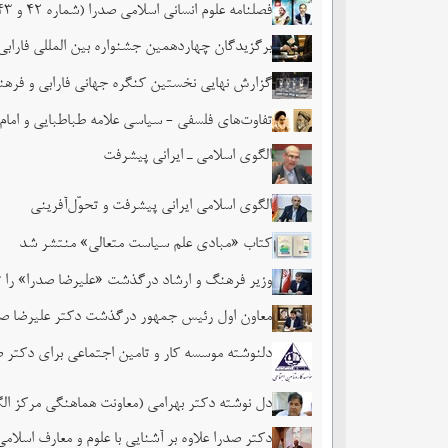
فصلنامه علوم انسانی اسلامی صدرا (شماره 42 و 43)
برگزیدگان چهاردهمین جشنواره بین المللی فاراب
گزارش نهایی نخستین کنگره جهانی فارابی و فره
تفاوت‌های فلسفی - سیاسی علامه طباطبایی و امام
الگوی اسلامی ـ ایرانی پیشرفت
الگوی اسلامی ایرانی پیشرفت و تحوّل‌آفرینی
کتاب «مبادی علم سیاست متعالی» منتشر شد
وزیر فرهنگ و ارشاد درگذشت «علیرضا صدرا» را
معاون اول رئیس جمهور درگذشت دکتر علیرضا صد
دلنوشته موسسه کار و تامین اجتماعی برای دکتر 
دل نوشته دکتر بهرامی (معاونت هماهنگی مرکز ال
دکتر صدرا علاوه بر آشنایی با علوم و معارف اسل