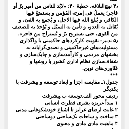
۴٫ نهج‌البلاغه، خطبۀ ۴۰: «لابُد للناس من أمیر برّ أو
فاجر؛ یعملُ فی إمرته المُؤمن و یستمتعُ فیها
الکافر، و یُبلغ الله فیها الاجل، و یُجمع به الفئ، و
یُقاتل به العدو، و تأمن به السبُل و یُؤخذ به للضعیف
من القوی، حتی یستریح برّ و یُستراح من فاجر».
۵٫ تدبیر: تقویت کارکردهای حاکمیتی با واگذاری
مسئولیت‌های غیرحاکمیتی و تصدی‌گرایانه به
بخشهای مردمی و کارآمدسازی و چابک‌سازی و
شفاف‌سازی نظام اداری کشور با روشها و
فنّاوری‌های نوین.
***
جدول۱ـ مقایسه ‌اجزا و ابعاد توسعه و پیشرفت با
یکدیگر
ردیف محور الف.توسعه ب.پیشرفت
۱ مبدأ غریزه بشری فطرت انسانی
۲ غایت ارضای غرایز تا اشباع خودشکوفایی مدنی
۳ ساخت و ساحات تک‌ساحتی دوساحتی
۴ ماهیت مادی مادی و معنوی