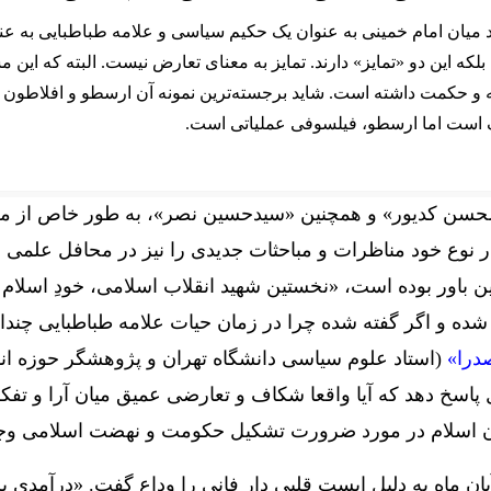
ید میان امام خمینی به عنوان یک حکیم سیاسی و علامه طباطبایی به 
بلکه این دو «تمایز» دارند. تمایز به معنای تعارض نیست. البته که این 
و حکمت داشته است. شاید برجسته‌ترین نمونه آن ارسطو و افلاطون بو
 است اما ارسطو، فیلسوفی عملیاتی است.
«محسن کدیور» و همچنین «سیدحسین نصر»، به طور خاص از مخال
 نوع خود مناظرات و مباحثات جدیدی را نیز در محافل علمی و 
ن باور بوده است، «نخستین شهید انقلاب اسلامی، خودِ اسلام 
 شده و اگر گفته شده چرا در زمان حیات علامه طباطبایی چن
درا»
(استاد علوم سیاسی دانشگاه تهران و پژوهشگر حوزه ا
ل پاسخ دهد که آیا واقعا شکاف و تعارضی عمیق میان آرا و تفکر
 اسلام در مورد ضرورت تشکیل حکومت و نهضت اسلامی وجو
ن‌ ماه به دلیل ایست قلبی دار فانی را وداع گفت. «درآمدی بر