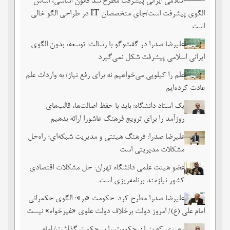
اسلامی ایرانی پیشرفت مطرح شد قانون اساسی، اساس
الگوی پیشرفت است/جای متخصصان IT در طراحی الگو خالی
است
علیرضا صدرا در گفت‌وگو با رسالت: توسعه، بدون الگوی
ایرانی اسلامی پیشرفت شکل نمی‌گیرد
علم را کیلویی می‌خواهیم نه برای رفع نیاز/ به واردات علم
عادت کرده‌ایم
یک استاد دانشگاه: باید با حفظ اصالت‌ها، قالب‌های
روزآمد را برای ترویج فرهنگ عاشورا ارائه بدهیم
علیرضا صدرا: فرهنگ هیئتی و مدیریت شبکه‌ای؛ راه‌حل
مشکلات مدیریتی است
عضو هیئت علمی دانشگاه تهران: حل مشکلات اقتصادی
کشور نیازمند برنامه‌ریزی است
علیرضا صدرا مطرح کرد: حکومت «بر»؛ الگوی حکمرانی
امام علی (ع)/ امروز دولت برخلاف دولت علوی «غیرخواه» نیست
رهبری که بنیان حکومت را بر حکمت گذاشت/ امام