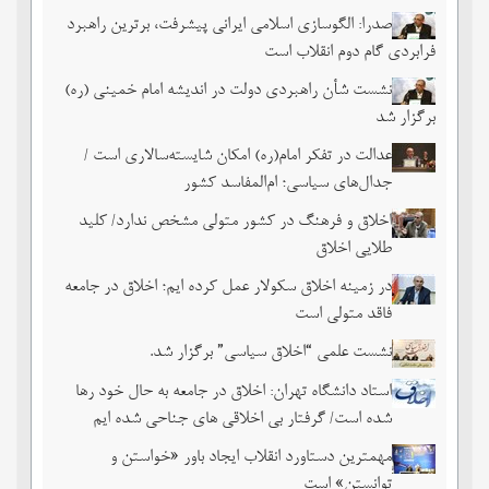
صدرا: الگوسازی اسلامی ایرانی پیشرفت، برترین راهبرد
فرابردی گام دوم انقلاب است
نشست شأن راهبردی دولت در اندیشه امام خمینی (ره)
برگزار شد
عدالت در تفکر امام(ره) امکان شایسته‌سالاری است /
جدال‌های سیاسی؛ ام‌المفاسد کشور
اخلاق و فرهنگ در کشور متولی مشخص ندارد/ کلید
طلایی اخلاق
در زمینه اخلاق سکولار عمل کرده ایم؛ اخلاق در جامعه
فاقد متولی است
نشست علمی “اخلاق سیاسی” برگزار شد.
استاد دانشگاه تهران: اخلاق در جامعه به حال خود رها
شده است/ گرفتار بی اخلاقی های جناحی شده ایم
مهمترین دستاورد انقلاب ایجاد باور «خواستن و
توانستن» است