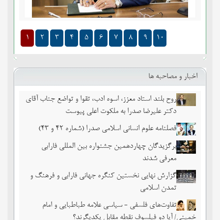
1
2
3
4
5
6
7
8
9
10
اخبار و مصاحبه ها
روح بلند استاد معزز، اسوه ادب، تقوا و تواضع جناب آقای
دکتر علیرضا صدرا به ملکوت اعلی پیوست
فصلنامه علوم انسانی اسلامی صدرا (شماره 42 و 43)
برگزیدگان چهاردهمین جشنواره بین المللی فارابی
معرفی شدند
گزارش نهایی نخستین کنگره جهانی فارابی و فرهنگ و
تمدن اسلامی
تفاوت‌های فلسفی - سیاسی علامه طباطبایی و امام
خمینی/ آیا دو فیلسوف نقطه مقابل یکدیگرند؟