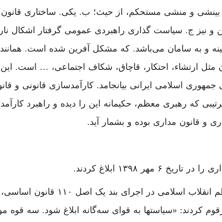
بینشی و منشی مستحکم، از حیث؛ ب. یکی. ساختاری قانون گ
 و نیز ج. سیاست گذاری راهبردی عمومی گرفتار اشکال نارسا
هینه و به سامان می‌باشد. که مشکل آفرین شده است. همانن
 مثل ارتشاء، احتکار، قاچاق، شکاف اجتماعی، … است. این
ی جمهوری اسلامی ایرانی بیانجامد. کارآمدسازی قانونی و قا
ترتیبی که رهبری معظم، حکیمانه این را دیده و راهبرد کارآ
ری و قانون مداری بوده و بشمار آید.
مهر ۱۳۹۸ ابلاغ کردند.
حضرت آیت‌الله العظمی خامنه‌ای رهبر 
وم کردند: «سیاستها به قوای سه‌گانه ابلاغ شود. سه قوه مو