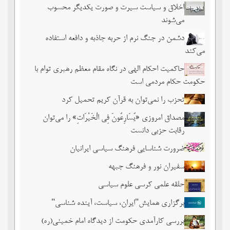
اخلاق و سیاست سیرت و صورت یکدیگر محسوب
می‌شوند
دشمن در جنگ نرم از حربه جاذبه و دافعه استفاده
می‌کند
حاکمیت احکام الهی در نگاه مقام معظم رهبری توام با
حکومت حکام مردمی است
تحزب را نمی‌توان به قرآن کریم تحمیل کرد
مصداق امروزی «یُسَارِعُونَ فِی الْخَیْرَاتِ» را می‌توان
رقابت حزبی دانست
ضرورت شناسایی فرهنگ سیاسی ایرانیان
سفیران نور و فرهنگ جبهه
حلقه علمی کرسی علوم سیاسی
برگزاری همایش"ایران، سیاست، آینده شناسی"
بررسی کارآمدی حکومت از دیدگاه امام خمینی(ره)