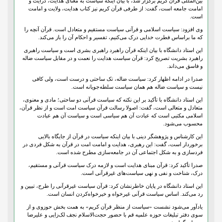
بین‌المللی قرآن کریم برگزار شد، با بیان اینکه سیاست به معنای هدایت، درایت و
امامت جامعه است، گفت: از طرفی قرآن کریم نیز کتاب هدایت، ولایت و امامت
است.
وی افزود: سیاست اسلامی و قرآنی سیاست مستقیم و متعادل است. قرآن آنچه را
که ما براساس فطرت خدایی درک می‌کنیم، تفسیر و احکام آن را باز می‌کند.
این استاد دانشگاه با بیان اینکه قرآن راهبرد راهبری بشری است و سیاست راهبری
راهبرد بشریت تصریح کرد: قرآن سیاست هدایت را نعمت و در مقابل سیاست ضاله
و فاسق می‌داند.
صدرا در ادامه اظهار کرد: سیاست ضاله، تک ساحتی و درست است، ولی کافی
نیست و سیاست ضاله هم همان سیاست سلطه‌جویانه است.
این استاد دانشگاه با تأکید بر این نکته که سیاست قرآنی دو ساحتی؛ مادی و معنوی،
متعادل و متعالی است، گفت: اصولا رسالت قرآن سیاست امت است و از نظر قرآن،
اسلامی مکتبی است که عبادت آن هم سیاسی است و سیاست آن هم عبادت
محسوب می‌شود.
این کارشناس و پژوهشگر دینی با بیان اینکه سیاست در قرآن از جایگاه بالایی
برخوردار است، گفت: این رهبری، هدایت و امامت امت در قرآن به شکل فردی در
فردسازی و به شکل اجتماعی آن در جامعه‌سازی مطرح شده است.
صدرا تأکید کرد: قرآن مبنای هدایت است و لازمه درک سیاست قرآنی و مستقیم،
درک، شناخت و نفی و نهی سیاست‌های غیرقرآنی است.
این استاد دانشگاه در پایان خاطرنشان کرد: قرآن سیاست غیرقرآنی را طرح، تبیین و
رد می‌کند. اساس سیاست قرآنی غیرخواه و خیرخواه‌کردن انسان است.
یادآور می‌شود نشست «سیاست از منظر قرآن کریم» به همت بخش حوزوی و از
سوی دفتر تبلیغات حوزه علمیه قم با حضور حجت‌الاسلام نجف لک‌زایی و علیرضا