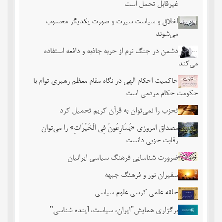
غیرقابل تحمل است
اخلاق و سیاست سیرت و صورت یکدیگر محسوب
می‌شوند
دشمن در جنگ نرم از حربه جاذبه و دافعه استفاده
می‌کند
حاکمیت احکام الهی در نگاه مقام معظم رهبری توام با
حکومت حکام مردمی است
تحزب را نمی‌توان به قرآن کریم تحمیل کرد
مصداق امروزی «یُسَارِعُونَ فِی الْخَیْرَاتِ» را می‌توان
رقابت حزبی دانست
ضرورت شناسایی فرهنگ سیاسی ایرانیان
سفیران نور و فرهنگ جبهه
حلقه علمی کرسی علوم سیاسی
برگزاری همایش"ایران، سیاست، آینده شناسی"