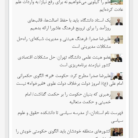
علم را کیلویی می‌خواهیم نه برای رفع نیاز/ به واردات علم
عادت کرده‌ایم
یک استاد دانشگاه: باید با حفظ اصالت‌ها، قالب‌های
روزآمد را برای ترویج فرهنگ عاشورا ارائه بدهیم
علیرضا صدرا: فرهنگ هیئتی و مدیریت شبکه‌ای؛ راه‌حل
مشکلات مدیریتی است
عضو هیئت علمی دانشگاه تهران: حل مشکلات اقتصادی
کشور نیازمند برنامه‌ریزی است
علیرضا صدرا مطرح کرد: حکومت «بر»؛ الگوی حکمرانی
امام علی (ع)/ امروز دولت برخلاف دولت علوی «غیرخواه» نیست
رهبری که بنیان حکومت را بر حکمت گذاشت/ امام
خمینی و حکمت متعالیه
فهرست نام استادان، از مدرسه سیاسی تا دانشکده حقوق و علوم
سیاسی
کشورهای منطقه خودشان باید الگوی حکومتی خویش را