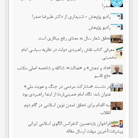
صدرا
رادیو پژوهش - شنیداری از دکتر علیرضا صدرا
رادیو پژوهش
تحقق شعار سال به معنای رفع بیکاری است
معرفی کتاب نقش راهبردی دولت در نظریه سیاسی امام
خمینی
«داد و دهش» و «عدالت»؛ شاکله و شاخصه اصلی مکتب
حاج قاسم
در نشست «مشارکت مردمی در جنگ و هویت ملی»
عنوان شد؛ نگاه امام خمینی(ره) از ابتدا راهبردی بود
سه اقدام برای تحقق تمدن نوین اسلامی در گام دوم
انقلاب
فراخوان یازدهمین کنفرانس الگوی اسلامی ایرانی
پیشرفت/آخرین مهلت ارسال مقاله